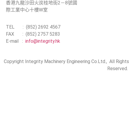
香港九龍沙田火炭桂地街2－8號國
際工業中心十樓W室
TEL : (852) 2692 4567
FAX : (852) 2757 5283
E-mail :
info@integrity.hk
Copyright Integrity Machinery Engineering Co.Ltd., All Rights
Reserved.